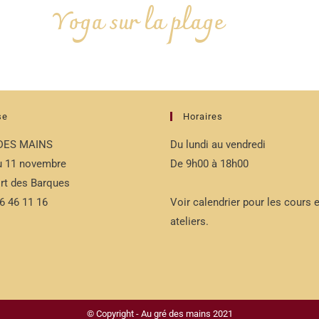
Yoga sur la plage
se
Horaires
DES MAINS
Du lundi au vendredi
du 11 novembre
De 9h00 à 18h00
rt des Barques
76 46 11 16
Voir calendrier pour les cours e
ateliers.
© Copyright - Au gré des mains 2021