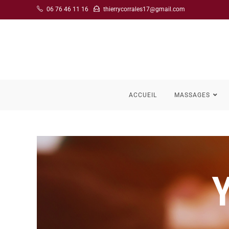
06 76 46 11 16
thierrycorrales17@gmail.com
ACCUEIL
MASSAGES