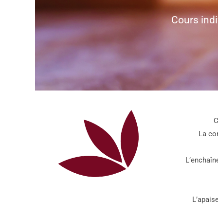
Cours indi
C
La conc
L’enchaîne
L’apaisem