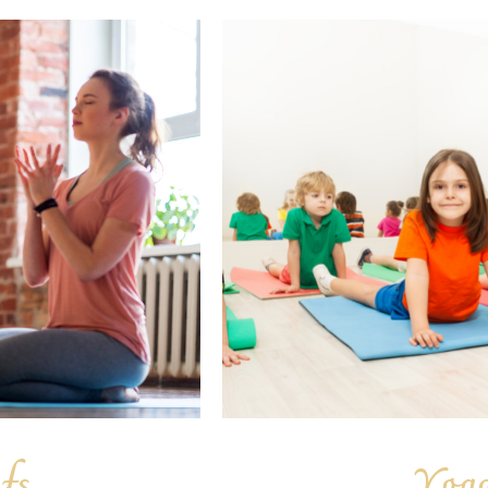
fs
Yoga