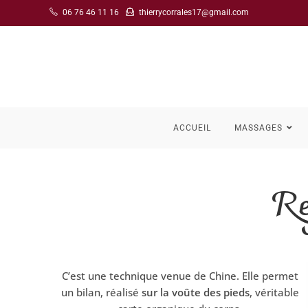
06 76 46 11 16
thierrycorrales17@gmail.com
ACCUEIL
MASSAGES
Re
C’est une technique venue de Chine. Elle permet
un bilan, réalisé
sur la voûte des pieds
, véritable