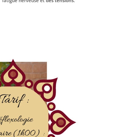
fatigue nerveuse et
des tensions
.