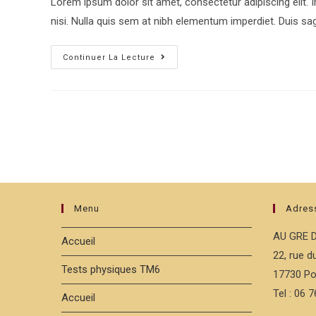
Lorem ipsum dolor sit amet, consectetur adipiscing elit. 
publication :
nisi. Nulla quis sem at nibh elementum imperdiet. Duis sag
Duis
Continuer La Lecture
Sagitis
Ipsum
Prasent
Menu
Adres
AU GRE 
Accueil
22, rue 
Tests physiques TM6
17730 Po
Tel : 06 
Accueil