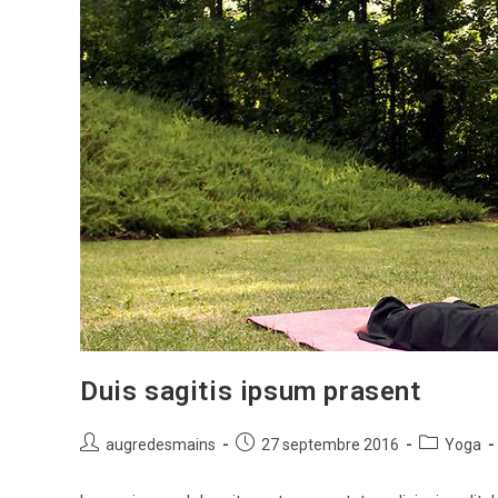
Duis sagitis ipsum prasent
Auteur/autrice
Publication
Post
augredesmains
27 septembre 2016
Yoga
de
publiée :
category:
la