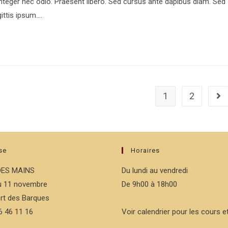
Integer nec odio. Praesent libero. Sed cursus ante dapibus diam. Sed
publication :
ittis ipsum.…
1
2
All
se
Horaires
DES MAINS
Du lundi au vendredi
du 11 novembre
De 9h00 à 18h00
rt des Barques
76 46 11 16
Voir calendrier pour les cours et