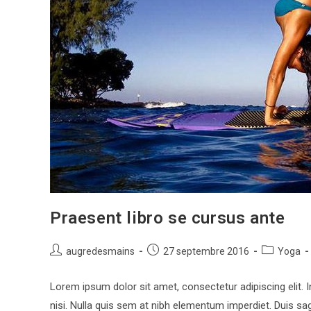
Praesent libro se cursus ante
Auteur/autrice
Publication
Post
augredesmains
27 septembre 2016
Yoga
de
publiée :
category:
la
Lorem ipsum dolor sit amet, consectetur adipiscing elit. 
publication :
nisi. Nulla quis sem at nibh elementum imperdiet. Duis sag