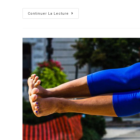
Praesent
Continuer La Lecture
Libro
Se
Cursus
Ante