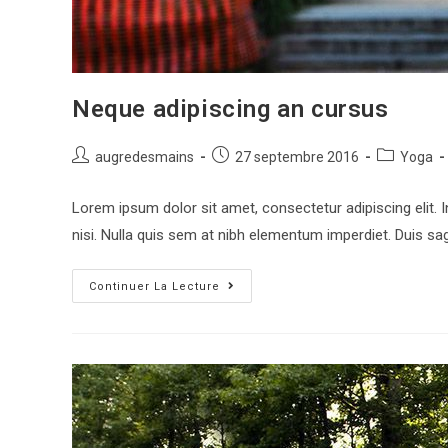
Neque adipiscing an cursus
Auteur/autrice
Publication
Post
augredesmains
27 septembre 2016
Yoga
de
publiée :
category:
la
Lorem ipsum dolor sit amet, consectetur adipiscing elit. 
publication :
nisi. Nulla quis sem at nibh elementum imperdiet. Duis sag
Neque
Continuer La Lecture
Adipiscing
An
Cursus