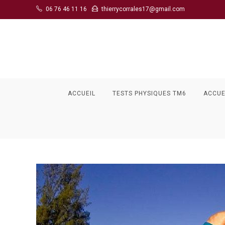
Skip
06 76 46 11 16
thierrycorrales17@gmail.com
to
content
ACCUEIL
TESTS PHYSIQUES TM6
ACCUE