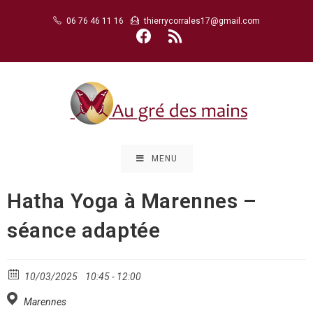
Skip
06 76 46 11 16
thierrycorrales17@gmail.com
to
content
MENU
Hatha Yoga à Marennes –
séance adaptée
10/03/2025
10:45 - 12:00
Marennes