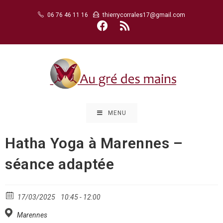
Skip
06 76 46 11 16
thierrycorrales17@gmail.com
to
content
MENU
Hatha Yoga à Marennes –
séance adaptée
17/03/2025
10:45 - 12:00
Marennes