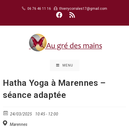
Skip
06 76 46 11 16
thierrycorrales17@gmail.com
to
content
MENU
Hatha Yoga à Marennes –
séance adaptée
24/03/2025
10:45 - 12:00
Marennes