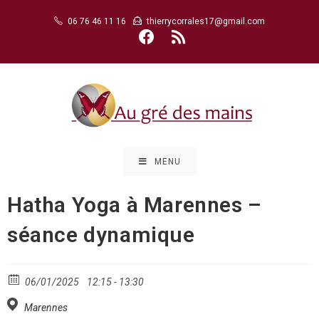
Skip
06 76 46 11 16
thierrycorrales17@gmail.com
to
content
MENU
Hatha Yoga à Marennes –
séance dynamique
06/01/2025
12:15 - 13:30
Marennes