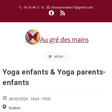
Skip
06 76 46 11 16
thierrycorrales17@gmail.com
to
content
MENU
Yoga enfants & Yoga parents-
enfants
28/05/2024
18:00 - 19:00
Soubise