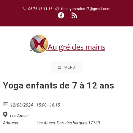
Skip
06 76 46 11 16
thierrycorrales17@gmail.com
to
content
MENU
Yoga enfants de 7 à 12 ans
12/08/2024
15:00 - 16:15
Les Anses
Address:
Les Anses, Port des barques 17730