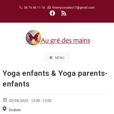
Skip
06 76 46 11 16
thierrycorrales17@gmail.com
to
content
MENU
Yoga enfants & Yoga parents-
enfants
02/04/2025
12:00 - 13:00
Soubise