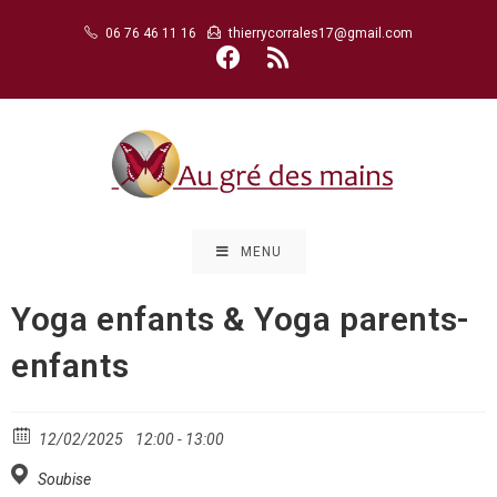
Skip
06 76 46 11 16
thierrycorrales17@gmail.com
to
content
MENU
Yoga enfants & Yoga parents-
enfants
12/02/2025
12:00 - 13:00
Soubise