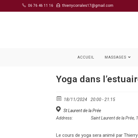
Skip
06 76 46 11 16
thierrycorrales17@gmail.com
to
content
ACCUEIL
MASSAGES
Yoga dans l’estuai
18/11/2024
20:00 - 21:15
St Laurent de la Prée
Address:
Saint Laurent de la Prée,
Le cours de yoga sera animé par Thierry 