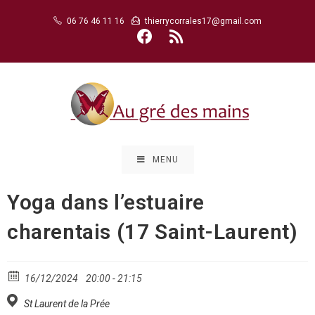
Skip
06 76 46 11 16
thierrycorrales17@gmail.com
to
content
MENU
Yoga dans l’estuaire
charentais (17 Saint-Laurent)
16/12/2024
20:00 - 21:15
St Laurent de la Prée