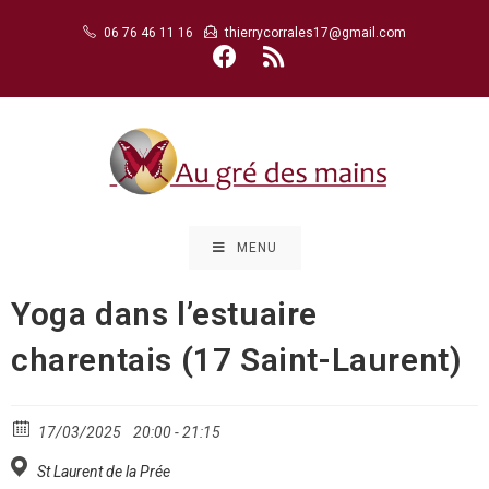
Skip
06 76 46 11 16
thierrycorrales17@gmail.com
to
content
MENU
Yoga dans l’estuaire
charentais (17 Saint-Laurent)
17/03/2025
20:00 - 21:15
St Laurent de la Prée