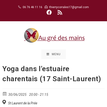
Skip
06 76 46 11 16
thierrycorrales17@gmail.com
to
content
MENU
Yoga dans l’estuaire
charentais (17 Saint-Laurent)
30/06/2025
20:00 - 21:15
St Laurent de la Prée