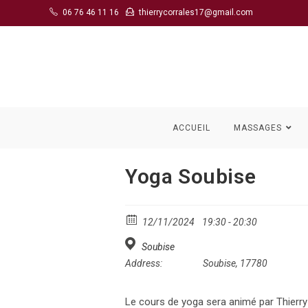
Skip
06 76 46 11 16
thierrycorrales17@gmail.com
to
content
ACCUEIL
MASSAGES
Yoga Soubise
12/11/2024
19:30 - 20:30
Soubise
Address:
Soubise, 17780
Le cours de yoga sera animé par Thierry 