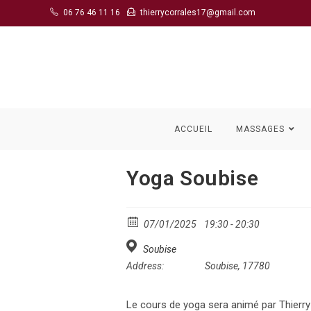
Skip
06 76 46 11 16
thierrycorrales17@gmail.com
to
content
ACCUEIL
MASSAGES
Yoga Soubise
07/01/2025
19:30 - 20:30
Soubise
Address:
Soubise, 17780
Le cours de yoga sera animé par Thierry 