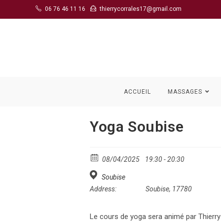
Skip
06 76 46 11 16
thierrycorrales17@gmail.com
to
content
ACCUEIL
MASSAGES
Yoga Soubise
08/04/2025
19:30 - 20:30
Soubise
Address:
Soubise, 17780
Le cours de yoga sera animé par Thierry 