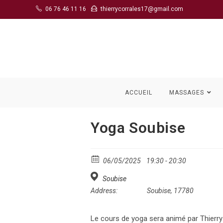
Skip
06 76 46 11 16
thierrycorrales17@gmail.com
to
content
ACCUEIL
MASSAGES
Yoga Soubise
06/05/2025
19:30 - 20:30
Soubise
Address:
Soubise, 17780
Le cours de yoga sera animé par Thierry 