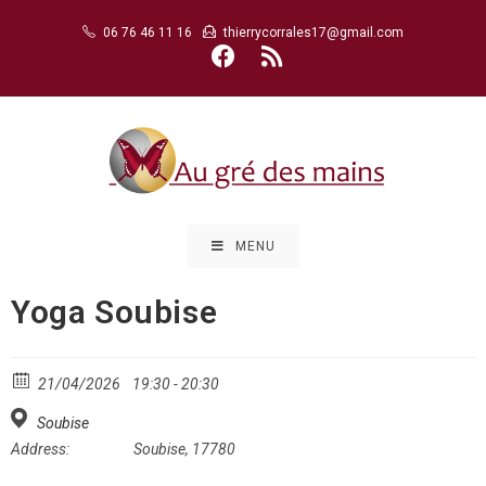
Skip
06 76 46 11 16
thierrycorrales17@gmail.com
to
content
MENU
Yoga Soubise
21/04/2026
19:30 - 20:30
Soubise
Address:
Soubise, 17780