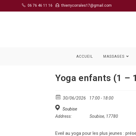
Skip
06 76 46 11 16
thierrycorrales17@gmail.com
to
content
ACCUEIL
MASSAGES
Yoga enfants (1 – 
30/06/2026
17:00 - 18:00
Soubise
Address:
Soubise, 17780
Eveil au yoga pour les plus jeunes : pr