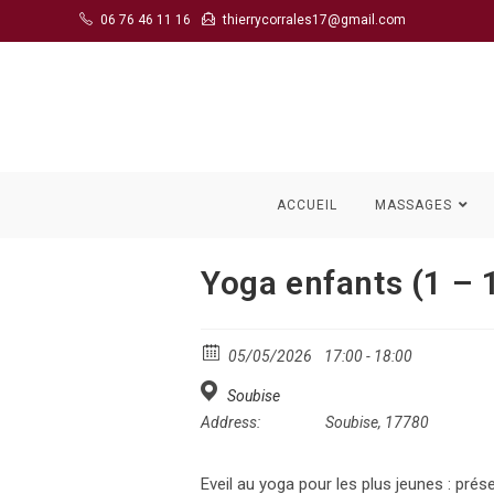
Skip
06 76 46 11 16
thierrycorrales17@gmail.com
to
content
ACCUEIL
MASSAGES
Yoga enfants (1 – 
05/05/2026
17:00 - 18:00
Soubise
Address:
Soubise, 17780
Eveil au yoga pour les plus jeunes : pr