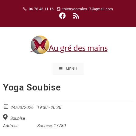
Skip
06 76 46 11 16
thierrycorrales17@gmail.com
to
content
MENU
Yoga Soubise
24/03/2026
19:30 - 20:30
Soubise
Address:
Soubise, 17780