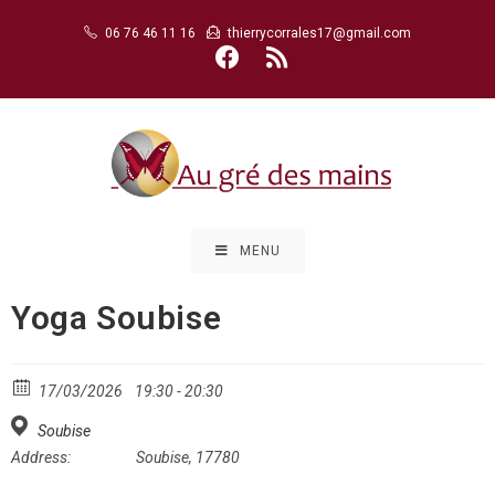
Skip
06 76 46 11 16
thierrycorrales17@gmail.com
to
content
MENU
Yoga Soubise
17/03/2026
19:30 - 20:30
Soubise
Address:
Soubise, 17780