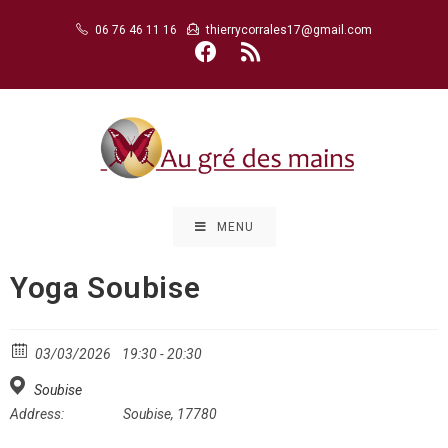
Skip
06 76 46 11 16
thierrycorrales17@gmail.com
to
content
MENU
Yoga Soubise
03/03/2026
19:30 - 20:30
Soubise
Address:
Soubise, 17780