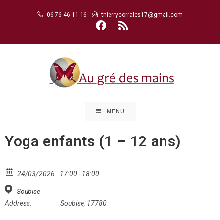
Skip
06 76 46 11 16
thierrycorrales17@gmail.com
to
content
MENU
Yoga enfants (1 – 12 ans)
24/03/2026
17:00 - 18:00
Soubise
Address:
Soubise, 17780