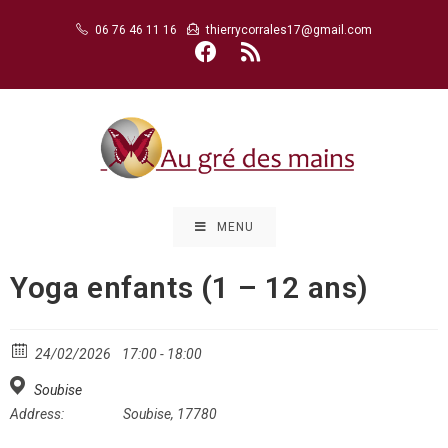
Skip
06 76 46 11 16
thierrycorrales17@gmail.com
to
content
MENU
Yoga enfants (1 – 12 ans)
24/02/2026
17:00 - 18:00
Soubise
Address:
Soubise, 17780