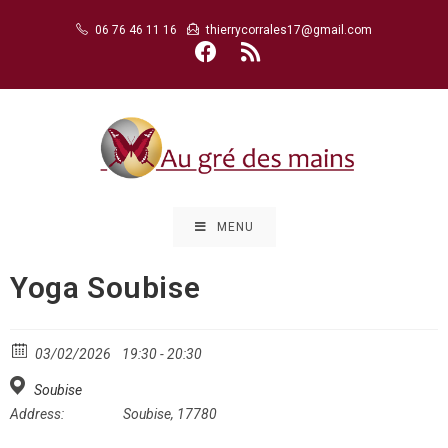
Skip
06 76 46 11 16
thierrycorrales17@gmail.com
to
content
MENU
Yoga Soubise
03/02/2026
19:30 - 20:30
Soubise
Address:
Soubise, 17780