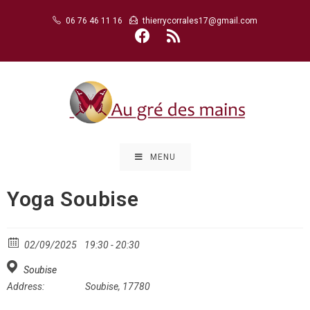
Skip
06 76 46 11 16
thierrycorrales17@gmail.com
to
content
MENU
Yoga Soubise
02/09/2025
19:30 - 20:30
Soubise
Address:
Soubise, 17780