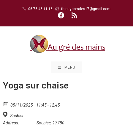
Skip
06 76 46 11 16
thierrycorrales17@gmail.com
to
content
MENU
Yoga sur chaise
05/11/2025
11:45 - 12:45
Soubise
Address:
Soubise, 17780