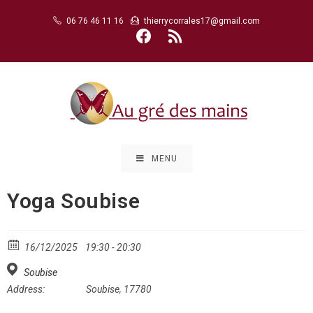
Skip
06 76 46 11 16
thierrycorrales17@gmail.com
to
content
MENU
Yoga Soubise
16/12/2025
19:30 - 20:30
Soubise
Address:
Soubise, 17780