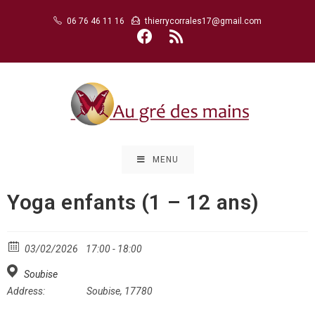
Skip
06 76 46 11 16
thierrycorrales17@gmail.com
to
content
MENU
Yoga enfants (1 – 12 ans)
03/02/2026
17:00 - 18:00
Soubise
Address:
Soubise, 17780