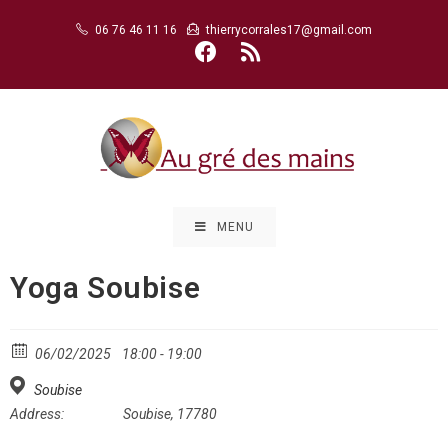
Skip
06 76 46 11 16
thierrycorrales17@gmail.com
to
content
MENU
Yoga Soubise
06/02/2025
18:00 - 19:00
Soubise
Address:
Soubise, 17780