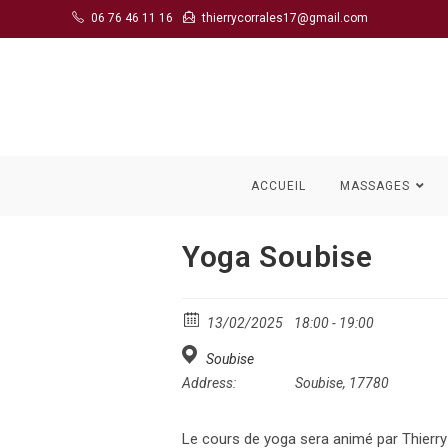
Skip
06 76 46 11 16
thierrycorrales17@gmail.com
to
content
ACCUEIL
MASSAGES
Yoga Soubise
13/02/2025
18:00 - 19:00
Soubise
Address:
Soubise, 17780
Le cours de yoga sera animé par Thierry 