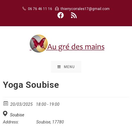
Skip
06 76 46 11 16
thierrycorrales17@gmail.com
to
content
MENU
Yoga Soubise
20/03/2025
18:00 - 19:00
Soubise
Address:
Soubise, 17780