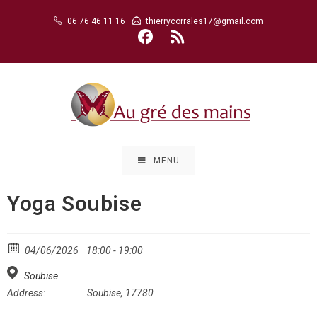
Skip
06 76 46 11 16
thierrycorrales17@gmail.com
to
content
MENU
Yoga Soubise
04/06/2026
18:00 - 19:00
Soubise
Address:
Soubise, 17780