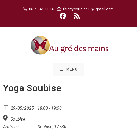
Skip
06 76 46 11 16
thierrycorrales17@gmail.com
to
content
MENU
Yoga Soubise
29/05/2025
18:00 - 19:00
Soubise
Address:
Soubise, 17780