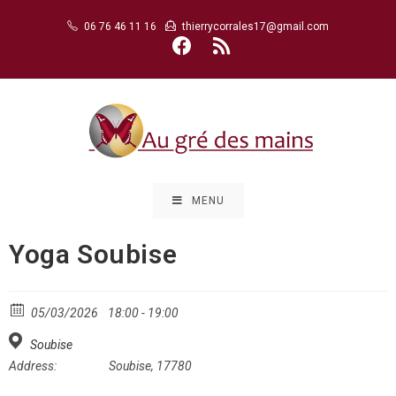
Skip
06 76 46 11 16
thierrycorrales17@gmail.com
to
content
MENU
Yoga Soubise
05/03/2026
18:00 - 19:00
Soubise
Address:
Soubise, 17780