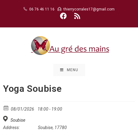
Skip
06 76 46 11 16
thierrycorrales17@gmail.com
to
content
MENU
Yoga Soubise
08/01/2026
18:00 - 19:00
Soubise
Address:
Soubise, 17780