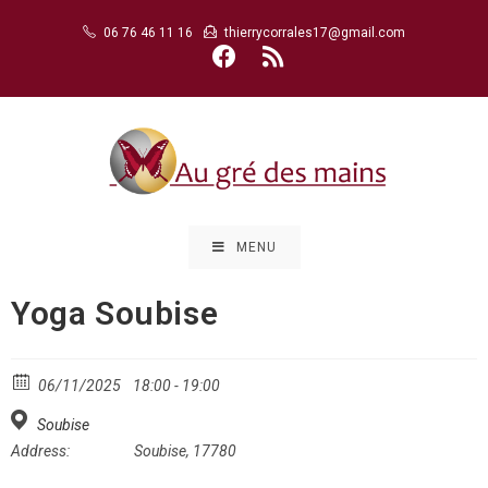
Skip
06 76 46 11 16
thierrycorrales17@gmail.com
to
content
MENU
Yoga Soubise
06/11/2025
18:00 - 19:00
Soubise
Address:
Soubise, 17780