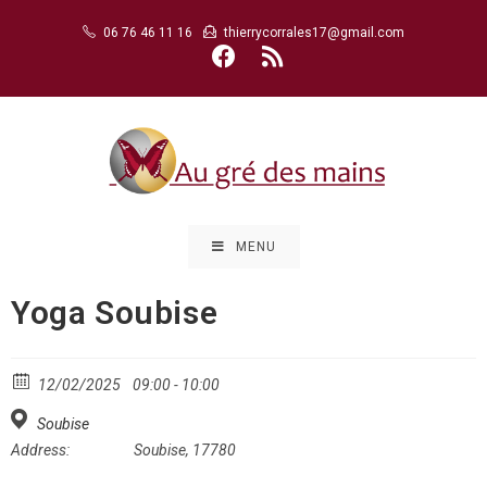
Skip
06 76 46 11 16
thierrycorrales17@gmail.com
to
content
MENU
Yoga Soubise
12/02/2025
09:00 - 10:00
Soubise
Address:
Soubise, 17780