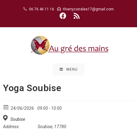
Skip
06 76 46 11 16
thierrycorrales17@gmail.com
to
content
MENU
Yoga Soubise
24/06/2026
09:00 - 10:00
Soubise
Address:
Soubise, 17780