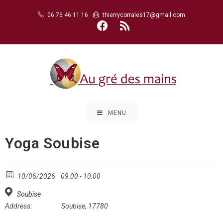
Skip
06 76 46 11 16
thierrycorrales17@gmail.com
to
content
MENU
Yoga Soubise
10/06/2026
09:00 - 10:00
Soubise
Address:
Soubise, 17780