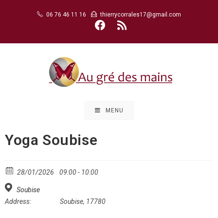
Skip
06 76 46 11 16
thierrycorrales17@gmail.com
to
content
MENU
Yoga Soubise
28/01/2026
09:00 - 10:00
Soubise
Address:
Soubise, 17780