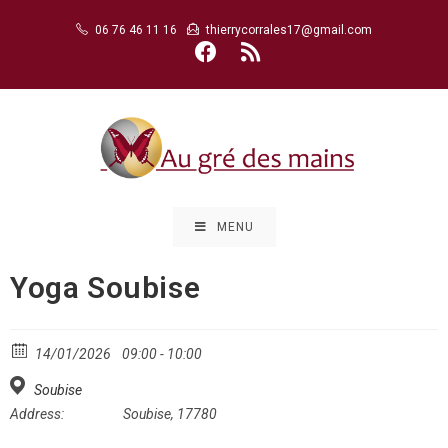
Skip
06 76 46 11 16
thierrycorrales17@gmail.com
to
content
MENU
Yoga Soubise
14/01/2026
09:00 - 10:00
Soubise
Address:
Soubise, 17780