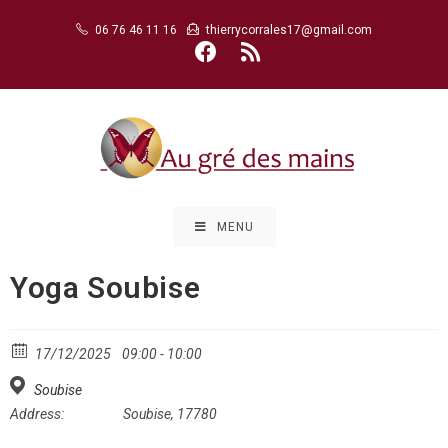
Skip
06 76 46 11 16
thierrycorrales17@gmail.com
to
content
MENU
Yoga Soubise
17/12/2025
09:00 - 10:00
Soubise
Address:
Soubise, 17780