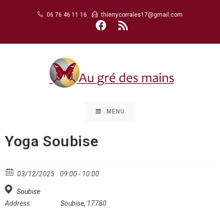
Skip
06 76 46 11 16
thierrycorrales17@gmail.com
to
content
MENU
Yoga Soubise
03/12/2025
09:00 - 10:00
Soubise
Address:
Soubise, 17780