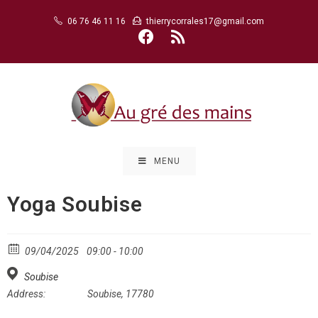
Skip
06 76 46 11 16
thierrycorrales17@gmail.com
to
content
MENU
Yoga Soubise
09/04/2025
09:00 - 10:00
Soubise
Address:
Soubise, 17780