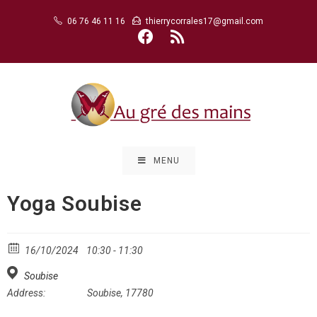
Skip
06 76 46 11 16
thierrycorrales17@gmail.com
to
content
MENU
Yoga Soubise
16/10/2024
10:30 - 11:30
Soubise
Address:
Soubise, 17780