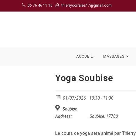
Skip
06 76 46 11 16
thierrycorrales17@gmail.com
to
content
ACCUEIL
MASSAGES
Yoga Soubise
01/07/2026
10:30 - 11:30
Soubise
Address:
Soubise, 17780
Le cours de yoga sera animé par Thierry 